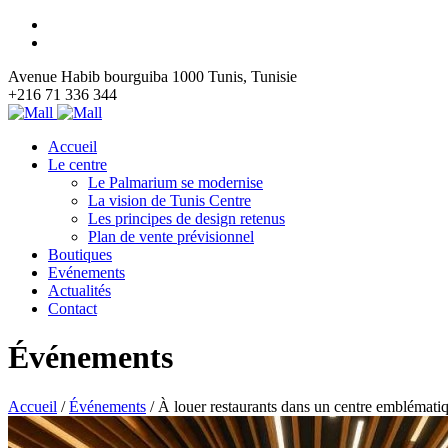
Avenue Habib bourguiba 1000 Tunis, Tunisie
+216 71 336 344
Accueil
Le centre
Le Palmarium se modernise
La vision de Tunis Centre
Les principes de design retenus
Plan de vente prévisionnel
Boutiques
Evénements
Actualités
Contact
Événements
Accueil
/
Événements
/
À louer restaurants dans un centre emblémati