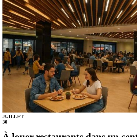
JUILLET
30
À louer restaurants dans un cen