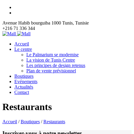
Avenue Habib bourguiba 1000 Tunis, Tunisie
+216 71 336 344
Accueil
Le centre
Le Palmarium se modernise
La vision de Tunis Centre
Les principes de design retenus
Plan de vente prévisionnel
Boutiques
Evénements
Actualités
Contact
Restaurants
Accueil
/
Boutiques
/
Restaurants
Inscrivez-vous à notre newsletter