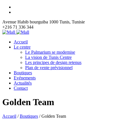
Avenue Habib bourguiba 1000 Tunis, Tunisie
+216 71 336 344
Accueil
Le centre
Le Palmarium se modernise
La vision de Tunis Centre
Les principes de design retenus
Plan de vente prévisionnel
Boutiques
Evénements
Actualités
Contact
Golden Team
Accueil
/
Boutiques
/
Golden Team