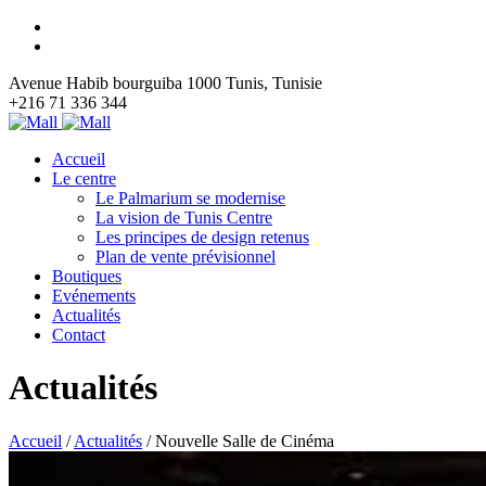
Avenue Habib bourguiba 1000 Tunis, Tunisie
+216 71 336 344
Accueil
Le centre
Le Palmarium se modernise
La vision de Tunis Centre
Les principes de design retenus
Plan de vente prévisionnel
Boutiques
Evénements
Actualités
Contact
Actualités
Accueil
/
Actualités
/
Nouvelle Salle de Cinéma